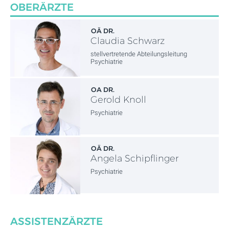
OBERÄRZTE
OÄ DR.
Claudia Schwarz
stellvertretende Abteilungsleitung
Psychiatrie
OA DR.
Gerold Knoll
Psychiatrie
OÄ DR.
Angela Schipflinger
Psychiatrie
ASSISTENZÄRZTE